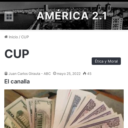
AMÉRICA 2.1
Menú
Inicio
/
CUP
CUP
Ética y Moral
Juan Carlos Girauta - ABC
mayo 25, 2022
45
El canalla