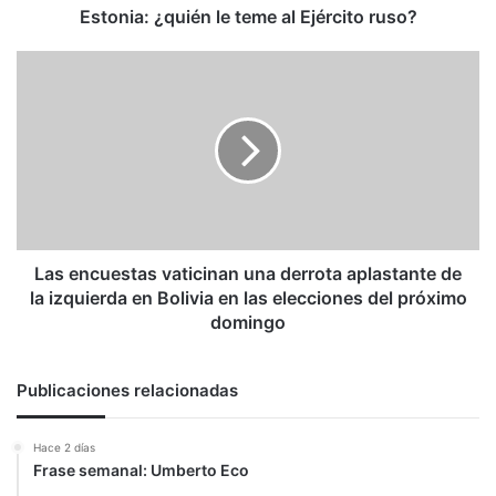
Estonia: ¿quién le teme al Ejército ruso?
Las
encuestas
vaticinan
una
derrota
aplastante
de
la
izquierda
en
Las encuestas vaticinan una derrota aplastante de
Bolivia
la izquierda en Bolivia en las elecciones del próximo
en
domingo
las
elecciones
del
Publicaciones relacionadas
próximo
domingo
Hace 2 días
Frase semanal: Umberto Eco