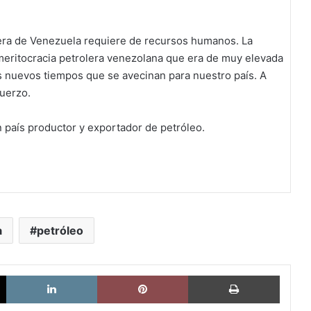
olera de Venezuela requiere de recursos humanos. La
 meritocracia petrolera venezolana que era de muy elevada
s nuevos tiempos que se avecinan para nuestro país. A
uerzo.
 país productor y exportador de petróleo.
a
petróleo
X
LinkedIn
Pinterest
Imprimi