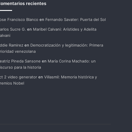
omentarios recientes
ose Francisco Blanco
en
Fernando Savater: Puerta del Sol
arlos Sucre G.
en
Maribel Calvani: Arístides y Adelita
alvani
ddie Ramirez
en
Democratización y legitimación: Primera
rioridad venezolana
eatriz Pineda Sansone
en
María Corina Machado: un
iscurso para la historia
ct 2 video generator
en
Villasmil: Memoria histórica y
remios Nobel