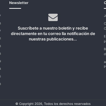
Newsletter
C
J
7
C
8
Suscríbete a nuestro boletín y recibe
C
7
directamente en tu correo lla notificación de
E
nuestras publicaciones...
1
p
8
B
8
d
9
a
P
4
5
8
© Copyright 2026, Todos los derechos reservados