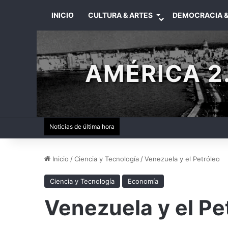
INICIO
CULTURA & ARTES
DEMOCRACIA &
AMÉRICA 2.
Noticias de última hora
Inicio
/
Ciencia y Tecnología
/
Venezuela y el Petróleo
Ciencia y Tecnología
Economía
Venezuela y el Pe