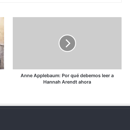
Anne
Applebaum:
Por
qué
debemos
leer
a
Hannah
Arendt
ahora
Anne Applebaum: Por qué debemos leer a
Hannah Arendt ahora