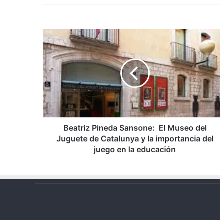
Beatriz
Pineda
Sansone:
El
Museo
del
Juguete
de
Catalunya
y
Beatriz Pineda Sansone: El Museo del
la
Juguete de Catalunya y la importancia del
importancia
juego en la educación
del
juego
en
la
educación