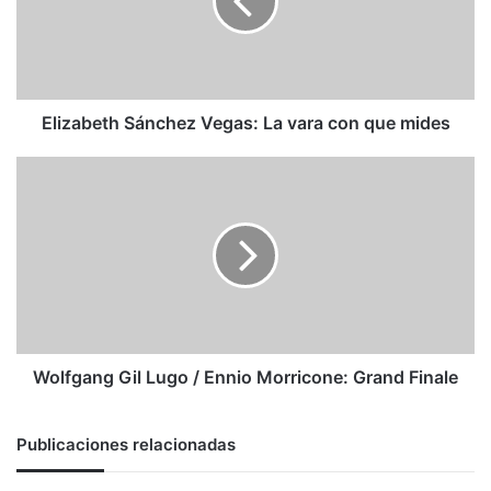
vara
con
que
mides
Elizabeth Sánchez Vegas: La vara con que mides
Wolfgang
Gil
Lugo
/
Ennio
Morricone:
Grand
Finale
Wolfgang Gil Lugo / Ennio Morricone: Grand Finale
Publicaciones relacionadas