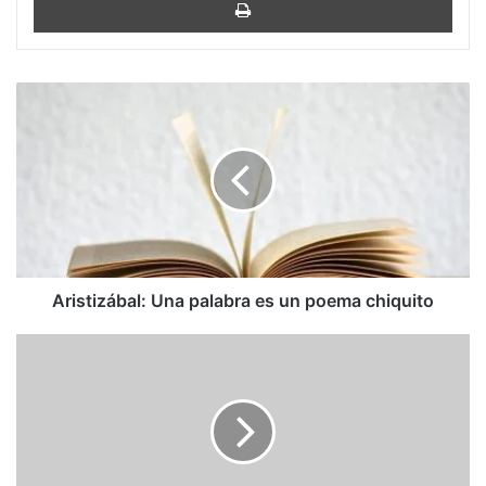
Aristizábal:
Una
palabra
es
un
poema
chiquito
Aristizábal: Una palabra es un poema chiquito
"Casablanca"
a
los
80
años:
el
eterno