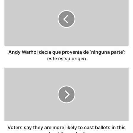
Warhol
decía
que
provenía
de
‘ninguna
parte’;
este
es
Andy Warhol decía que provenía de ‘ninguna parte’;
su
este es su origen
origen
Voters
say
they
are
more
likely
to
cast
ballots
in
Voters say they are more likely to cast ballots in this
this