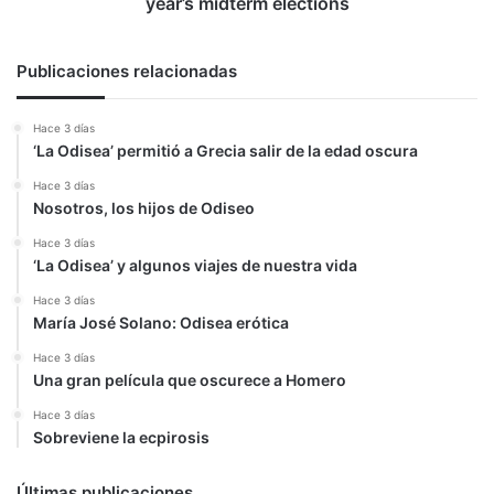
year’s midterm elections
year’s
midterm
elections
Publicaciones relacionadas
Hace 3 días
‘La Odisea’ permitió a Grecia salir de la edad oscura
Hace 3 días
Nosotros, los hijos de Odiseo
Hace 3 días
‘La Odisea’ y algunos viajes de nuestra vida
Hace 3 días
María José Solano: Odisea erótica
Hace 3 días
Una gran película que oscurece a Homero
Hace 3 días
Sobreviene la ecpirosis
Últimas publicaciones