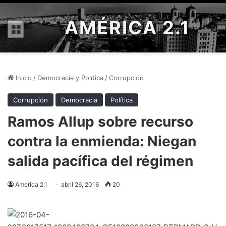
AMÉRICA 2.1
Menú
Inicio
/
Democracia y Política
/
Corrupción
Corrupción
Democracia
Política
Ramos Allup sobre recurso
contra la enmienda: Niegan
salida pacífica del régimen
America 2.1
abril 26, 2016
20