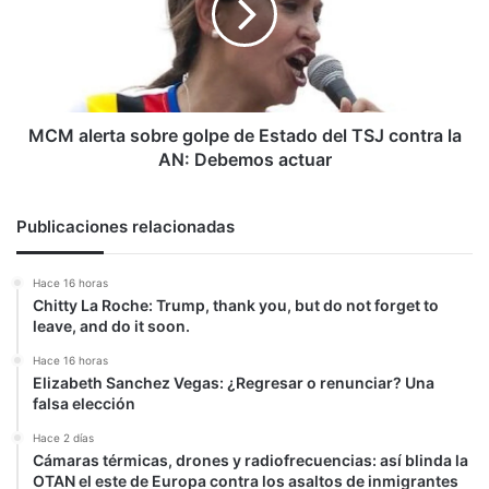
de
Estado
del
TSJ
contra
la
MCM alerta sobre golpe de Estado del TSJ contra la
AN:
AN: Debemos actuar
Debemos
actuar
Publicaciones relacionadas
Hace 16 horas
Chitty La Roche: Trump, thank you, but do not forget to
leave, and do it soon.
Hace 16 horas
Elizabeth Sanchez Vegas: ¿Regresar o renunciar? Una
falsa elección
Hace 2 días
Cámaras térmicas, drones y radiofrecuencias: así blinda la
OTAN el este de Europa contra los asaltos de inmigrantes