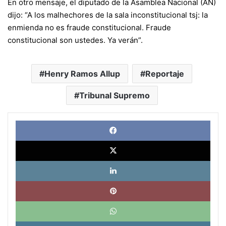
En otro mensaje, el diputado de la Asamblea Nacional (AN)
dijo: “A los malhechores de la sala inconstitucional tsj: la
enmienda no es fraude constitucional. Fraude
constitucional son ustedes. Ya verán”.
Henry Ramos Allup
Reportaje
Tribunal Supremo
Face
X
Link
Pinte
What
Tele