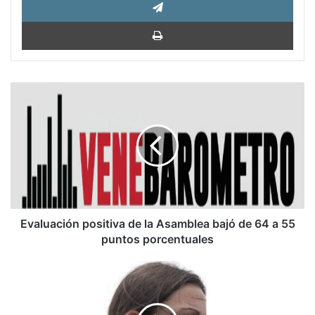
Impri
Evaluación
positiva
de
la
Asamblea
bajó
de
64
a
55
Evaluación positiva de la Asamblea bajó de 64 a 55
puntos
puntos porcentuales
porcentuales
MCM
alerta
sobre
golpe