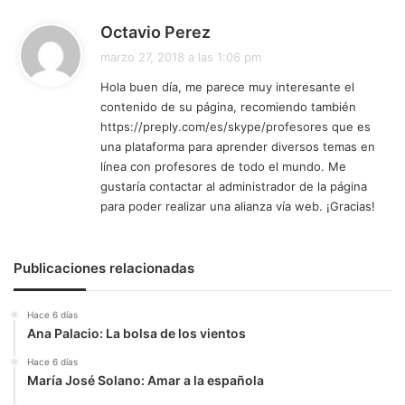
d
Octavio Perez
i
marzo 27, 2018 a las 1:06 pm
c
Hola buen día, me parece muy interesante el
e
contenido de su página, recomiendo también
:
https://preply.com/es/skype/profesores
que es
una plataforma para aprender diversos temas en
línea con profesores de todo el mundo. Me
gustaría contactar al administrador de la página
para poder realizar una alianza vía web. ¡Gracias!
Publicaciones relacionadas
Hace 6 días
Ana Palacio: La bolsa de los vientos
Hace 6 días
María José Solano: Amar a la española