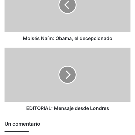
decepcionado
Moisés Naím: Obama, el decepcionado
EDITORIAL:
Mensaje
desde
Londres
EDITORIAL: Mensaje desde Londres
Un comentario