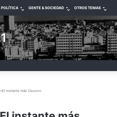
 POLÍTICA
GENTE & SOCIEDAD
OTROS TEMAS
1
«El instante más Oscuro»
El instante más