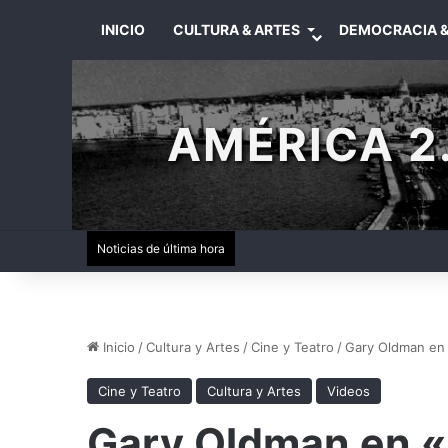
INICIO
CULTURA & ARTES
DEMOCRACIA &
AMÉRICA 2.
Noticias de última hora
Inicio
/
Cultura y Artes
/
Cine y Teatro
/
Gary Oldman en 
Cine y Teatro
Cultura y Artes
Videos
Gary Oldman en «