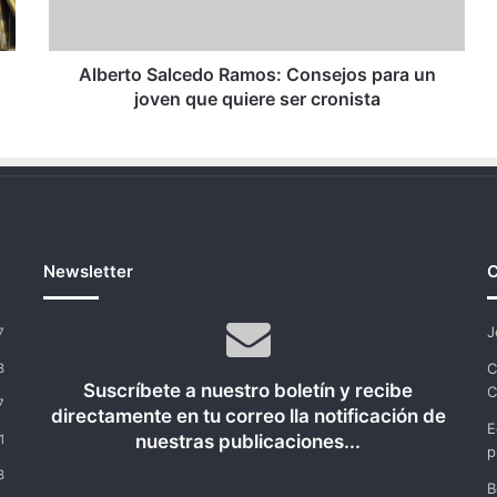
joven
que
quiere
ser
Alberto Salcedo Ramos: Consejos para un
cronista
joven que quiere ser cronista
Newsletter
C
J
7
C
8
Suscríbete a nuestro boletín y recibe
C
7
directamente en tu correo lla notificación de
E
nuestras publicaciones...
1
p
8
B