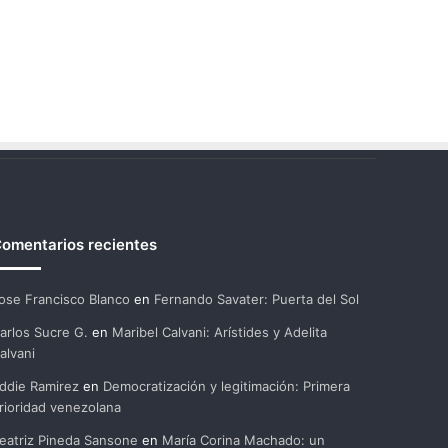
omentarios recientes
ose Francisco Blanco
en
Fernando Savater: Puerta del Sol
arlos Sucre G.
en
Maribel Calvani: Arístides y Adelita
alvani
ddie Ramirez
en
Democratización y legitimación: Primera
rioridad venezolana
eatriz Pineda Sansone
en
María Corina Machado: un