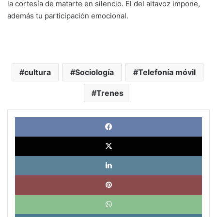
la cortesía de matarte en silencio. El del altavoz impone,
además tu participación emocional.
cultura
Sociología
Telefonía móvil
Trenes
Face
X
Link
Pinte
What
Tele