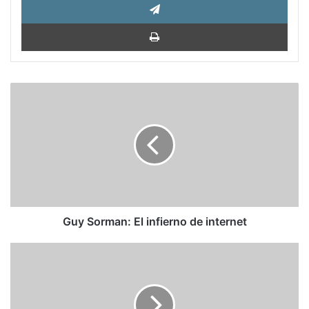
Impri
Guy
Sorman:
El
infierno
de
internet
Guy Sorman: El infierno de internet
Los
héroes
nacionales